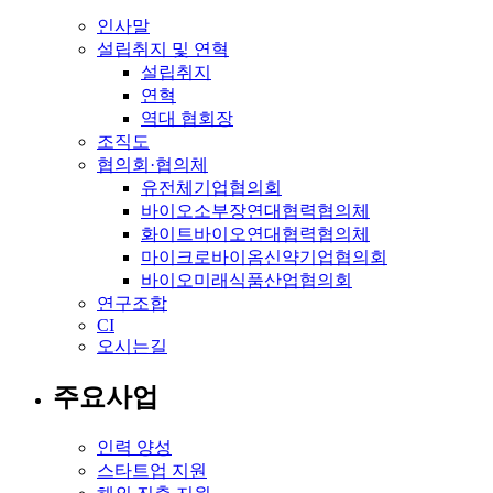
인사말
설립취지 및 연혁
설립취지
연혁
역대 협회장
조직도
협의회·협의체
유전체기업협의회
바이오소부장연대협력협의체
화이트바이오연대협력협의체
마이크로바이옴신약기업협의회
바이오미래식품산업협의회
연구조합
CI
오시는길
주요사업
인력 양성
스타트업 지원