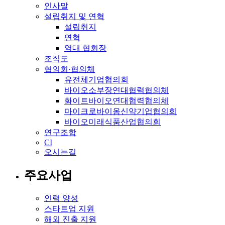
인사말
설립취지 및 연혁
설립취지
연혁
역대 협회장
조직도
협의회·협의체
유전체기업협의회
바이오소부장연대협력협의체
화이트바이오연대협력협의체
마이크로바이옴신약기업협의회
바이오미래식품산업협의회
연구조합
CI
오시는길
주요사업
인력 양성
스타트업 지원
해외 진출 지원